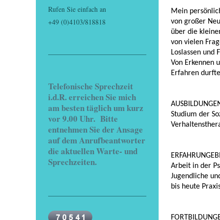
Rufen Sie einfach an
Mein persönlich
+49 (0)4103/818818
von großer Neu
über die klein
von vielen Fra
Loslassen und 
Von Erkennen u
Erfahren durfte
Telefonische Sprechzeit
i.d.R. erreichen Sie mich
AUSBILDUNGE
am besten täglich um kurz
Studium der Soz
vor 9.00 Uhr. Bitte
Verhaltensther
entnehmen Sie der Ansage
auf dem Anrufbeantworter
die aktuellen Warte- und
ERFAHRUNGEB
Sprechzeiten.
Arbeit in der P
Jugendliche u
bis heute Prax
FORTBILDUNG